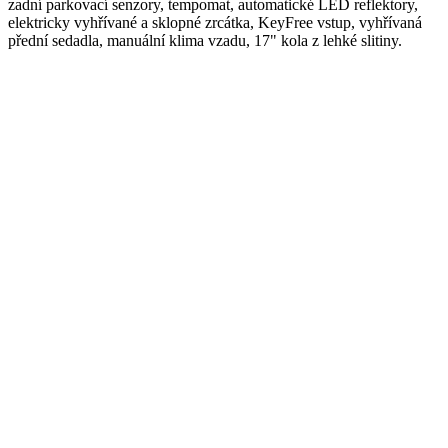
zadní parkovací senzory, tempomat, automatické LED reflektory,
elektricky vyhřívané a sklopné zrcátka, KeyFree vstup, vyhřívaná
přední sedadla, manuální klima vzadu, 17" kola z lehké slitiny.