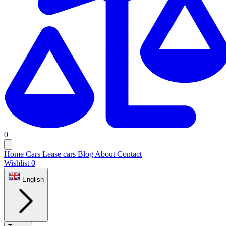
0
Home
Cars
Lease cars
Blog
About
Contact
Wishlist
0
English