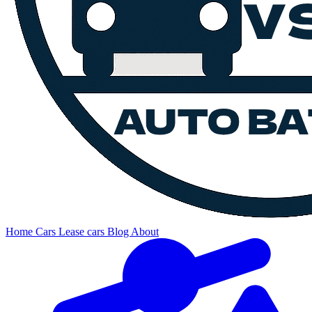
Home
Cars
Lease cars
Blog
About