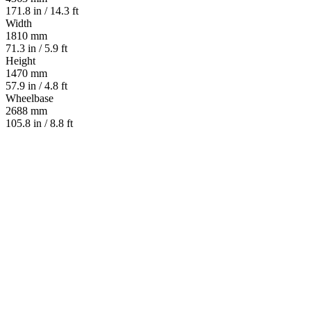
171.8 in / 14.3 ft
Width
1810 mm
71.3 in / 5.9 ft
Height
1470 mm
57.9 in / 4.8 ft
Wheelbase
2688 mm
105.8 in / 8.8 ft