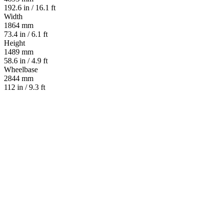
192.6 in / 16.1 ft
Width
1864 mm
73.4 in / 6.1 ft
Height
1489 mm
58.6 in / 4.9 ft
Wheelbase
2844 mm
112 in / 9.3 ft