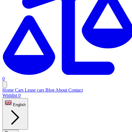
0
Home
Cars
Lease cars
Blog
About
Contact
Wishlist
0
English