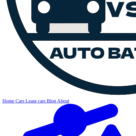
Home
Cars
Lease cars
Blog
About