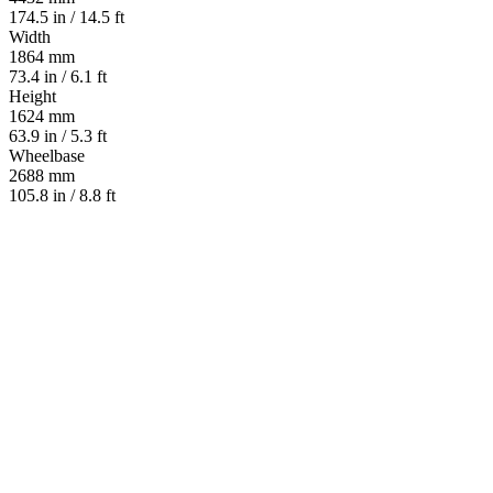
174.5 in / 14.5 ft
Width
1864 mm
73.4 in / 6.1 ft
Height
1624 mm
63.9 in / 5.3 ft
Wheelbase
2688 mm
105.8 in / 8.8 ft