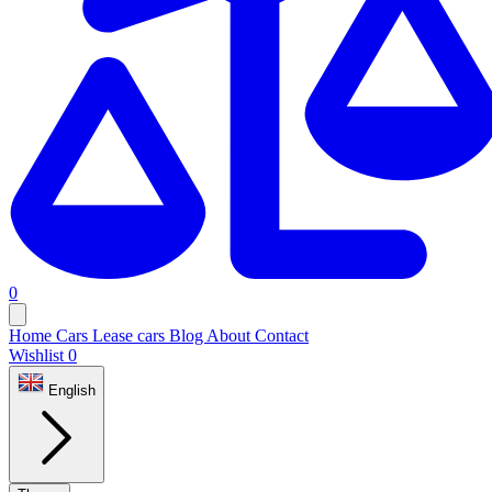
0
Home
Cars
Lease cars
Blog
About
Contact
Wishlist
0
English