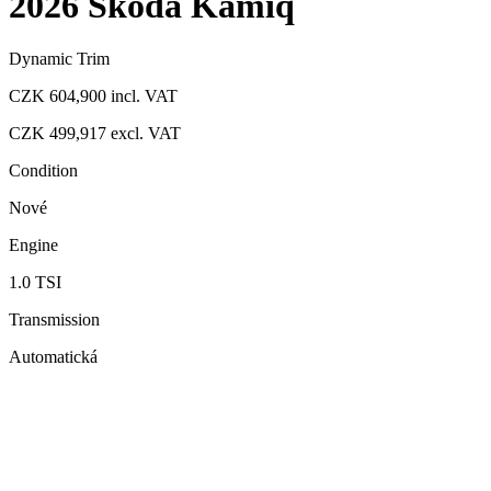
2026 Škoda Kamiq
Dynamic Trim
CZK 604,900
incl. VAT
CZK 499,917
excl. VAT
Condition
Nové
Engine
1.0 TSI
Transmission
Automatická