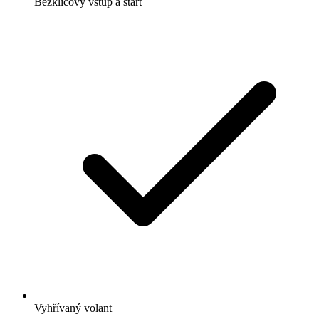
Bezklíčový vstup a start
Vyhřívaný volant