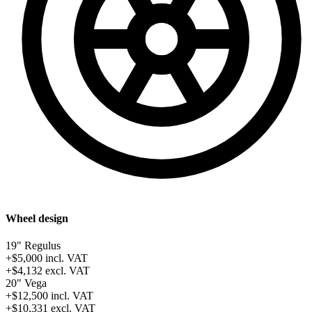
Wheel design
19" Regulus
+$5,000
incl. VAT
+$4,132
excl. VAT
20" Vega
+$12,500
incl. VAT
+$10,331
excl. VAT