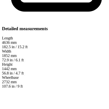
Detailed measurements
Length
4636 mm
182.5 in / 15.2 ft
Width
1852 mm
72.9 in / 6.1 ft
Height
1442 mm
56.8 in / 4.7 ft
Wheelbase
2732 mm
107.6 in / 9 ft