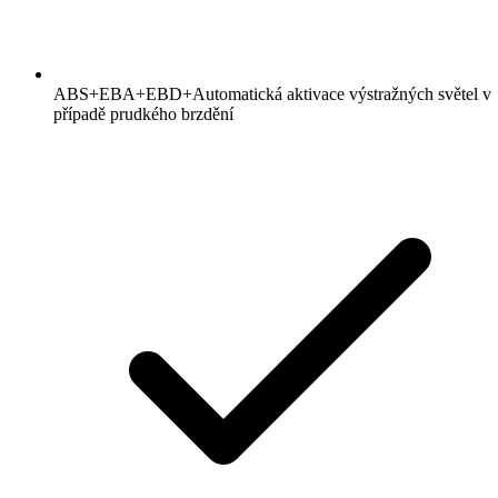
ABS+EBA+EBD+Automatická aktivace výstražných světel v
případě prudkého brzdění