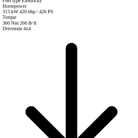
Fuel type
Elektrický
Horsepower
313 kW
420 bhp / 426 PS
Torque
360 Nm
266 lb⋅ft
Drivetrain
4x4